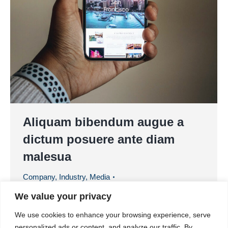
Aliquam bibendum augue a
dictum posuere ante diam
malesua
Company
,
Industry
,
Media
By
XKombi-Dienst neurotechnologie
We value your privacy
20. December 2019
We use cookies to enhance your browsing experience, serve
Etiam scelerisque iaculis felis, eu sollicitudin arcu
personalized ads or content, and analyze our traffic. By