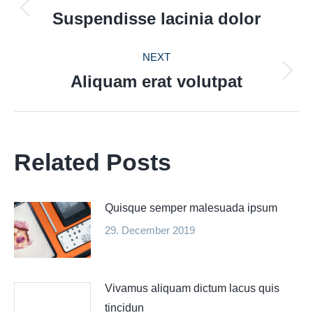
NAVIGATION
Suspendisse lacinia dolor
Previous
post:
NEXT
Aliquam erat volutpat
Next
post:
Related Posts
Quisque semper malesuada ipsum
29. December 2019
Vivamus aliquam dictum lacus quis
tincidun