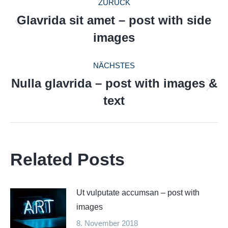
ZURÜCK
Glavrida sit amet – post with side
Vorheriger
images
Beitrag:
NÄCHSTES
Nulla glavrida – post with images &
Nächster
text
Beitrag:
Related Posts
Ut vulputate accumsan – post with
images
8. November 2018