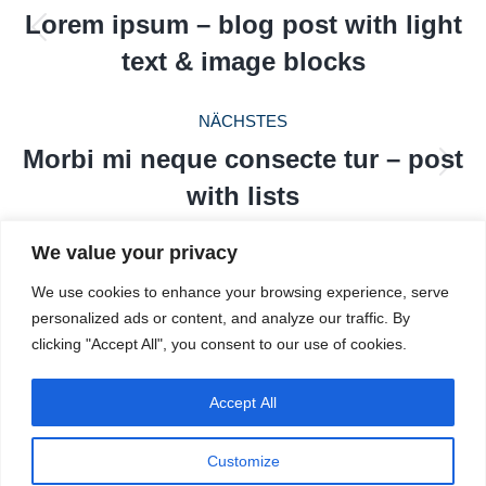
Lorem ipsum – blog post with light
Vorheriger
text & image blocks
Beitrag:
NÄCHSTES
Morbi mi neque consecte tur – post
Nächster
with lists
Beitrag:
We value your privacy
We use cookies to enhance your browsing experience, serve
Related Posts
personalized ads or content, and analyze our traffic. By
clicking "Accept All", you consent to our use of cookies.
Morbi mi neque consecte tur – post
Accept All
with lists
7. November 2018
Customize