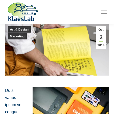
Art & Design
Oct
2
Marketing
2018
Duis
varius
ipsum vel
congue