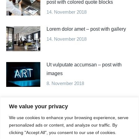
post with colored quote blocks
14. November 2018
Lorem dolor amet – post with gallery
14. November 2018
Ut vulputate accumsan – post with
images
8. November 2018
Morbi mi neque consecte tur – post
We value your privacy
with lists
We use cookies to enhance your browsing experience, serve
7. November 2018
personalized ads or content, and analyze our traffic. By
clicking "Accept All", you consent to our use of cookies.
Lorem ipsum – blog post with light text