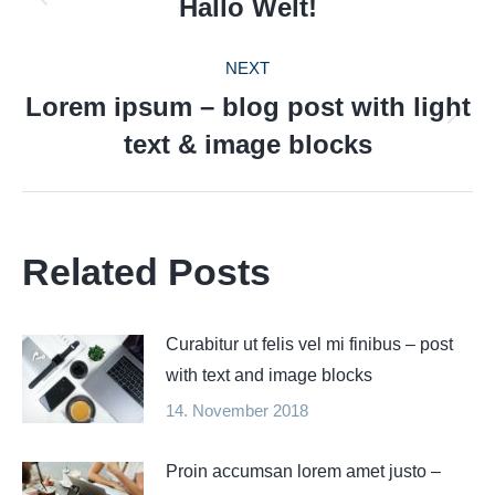
NAVIGATION
Hallo Welt!
Previous
post:
NEXT
Lorem ipsum – blog post with light
Next
text & image blocks
post:
Related Posts
Curabitur ut felis vel mi finibus – post
with text and image blocks
14. November 2018
Proin accumsan lorem amet justo –