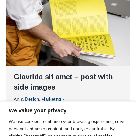
Glavrida sit amet – post with
side images
Art & Design
,
Marketing
Von
XKombi-Dienst neurotechnologie
We value your privacy
2. Oktober 2018
We use cookies to enhance your browsing experience, serve
Praesent euismod volutpat rhoncus. Suspendisse
personalized ads or content, and analyze our traffic. By
rutrum tortor justo, eu sollicitudin nisl pretium et. In
clicking "Accept All", you consent to our use of cookies.